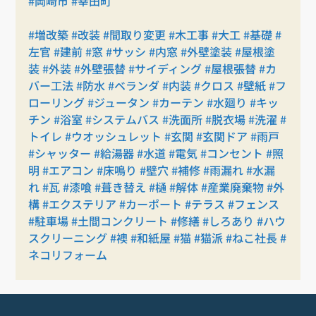
#岡崎市
#幸田町
#増改築
#改装
#間取り変更
#木工事
#大工
#基礎
#
左官
#建前
#窓
#サッシ
#内窓
#外壁塗装
#屋根塗
装
#外装
#外壁張替
#サイディング
#屋根張替
#カ
バー工法
#防水
#ベランダ
#内装
#クロス
#壁紙
#フ
ローリング
#ジュータン
#カーテン
#水廻り
#キッ
チン
#浴室
#システムバス
#洗面所
#脱衣場
#洗濯
#
トイレ
#ウオッシュレット
#玄関
#玄関ドア
#雨戸
#シャッター
#給湯器
#水道
#電気
#コンセント
#照
明
#エアコン
#床鳴り
#壁穴
#補修
#雨漏れ
#水漏
れ
#瓦
#漆喰
#葺き替え
#樋
#解体
#産業廃棄物
#外
構
#エクステリア
#カーポート
#テラス
#フェンス
#駐車場
#土間コンクリート
#修繕
#しろあり
#ハウ
スクリーニング
#襖
#和紙屋
#猫
#猫派
#ねこ社長
#
ネコリフォーム