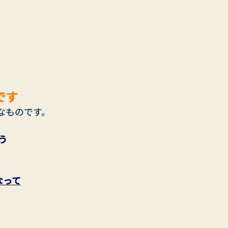
です
なものです。
う
なって