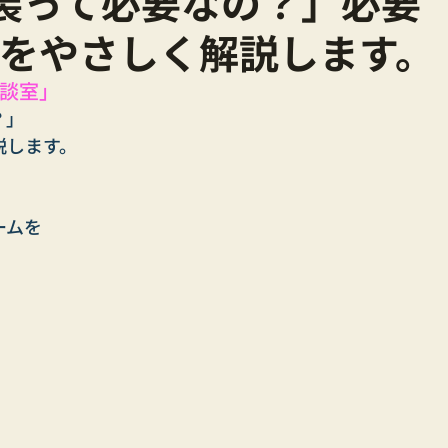
装って必要なの？」必要
をやさしく解説します。
談室」
？」
説します。
ームを