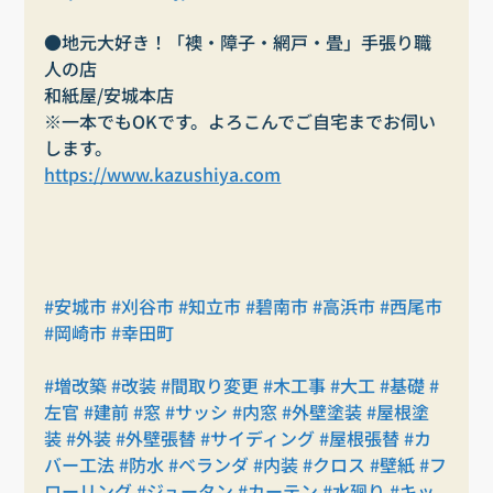
●地元大好き！「襖・障子・網戸・畳」手張り職
人の店
和紙屋/安城本店
※一本でもOKです。よろこんでご自宅までお伺い
します。
https://www.kazushiya.com
#安城市
#刈谷市
#知立市
#碧南市
#高浜市
#西尾市
#岡崎市
#幸田町
#増改築
#改装
#間取り変更
#木工事
#大工
#基礎
#
左官
#建前
#窓
#サッシ
#内窓
#外壁塗装
#屋根塗
装
#外装
#外壁張替
#サイディング
#屋根張替
#カ
バー工法
#防水
#ベランダ
#内装
#クロス
#壁紙
#フ
ローリング
#ジュータン
#カーテン
#水廻り
#キッ