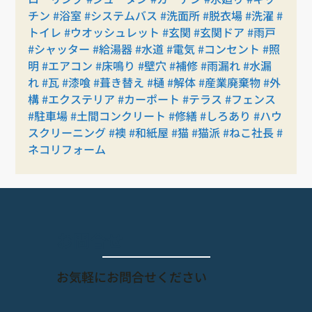
チン
#浴室
#システムバス
#洗面所
#脱衣場
#洗濯
#
トイレ
#ウオッシュレット
#玄関
#玄関ドア
#雨戸
#シャッター
#給湯器
#水道
#電気
#コンセント
#照
明
#エアコン
#床鳴り
#壁穴
#補修
#雨漏れ
#水漏
れ
#瓦
#漆喰
#葺き替え
#樋
#解体
#産業廃棄物
#外
構
#エクステリア
#カーポート
#テラス
#フェンス
#駐車場
#土間コンクリート
#修繕
#しろあり
#ハウ
スクリーニング
#襖
#和紙屋
#猫
#猫派
#ねこ社長
#
ネコリフォーム
​お問合せ
​お気軽にお問合せください