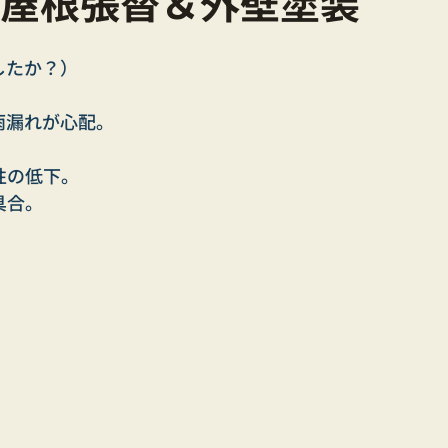
① 屋根張替＆外壁塗装
したか？）
雨漏れが心配。
性の低下。
具合。