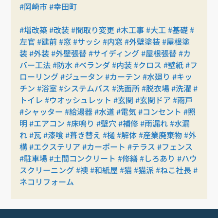
#岡崎市
#幸田町
#増改築
#改装
#間取り変更
#木工事
#大工
#基礎
#
左官
#建前
#窓
#サッシ
#内窓
#外壁塗装
#屋根塗
装
#外装
#外壁張替
#サイディング
#屋根張替
#カ
バー工法
#防水
#ベランダ
#内装
#クロス
#壁紙
#フ
ローリング
#ジュータン
#カーテン
#水廻り
#キッ
チン
#浴室
#システムバス
#洗面所
#脱衣場
#洗濯
#
トイレ
#ウオッシュレット
#玄関
#玄関ドア
#雨戸
#シャッター
#給湯器
#水道
#電気
#コンセント
#照
明
#エアコン
#床鳴り
#壁穴
#補修
#雨漏れ
#水漏
れ
#瓦
#漆喰
#葺き替え
#樋
#解体
#産業廃棄物
#外
構
#エクステリア
#カーポート
#テラス
#フェンス
#駐車場
#土間コンクリート
#修繕
#しろあり
#ハウ
スクリーニング
#襖
#和紙屋
#猫
#猫派
#ねこ社長
#
ネコリフォーム