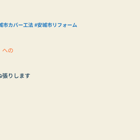
城市カバー工法
#安城市リフォーム
）への
ね張りします
）