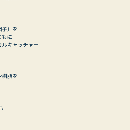
因子）を
ともに
カルキャッチャー
ン樹脂を
す。