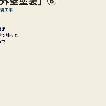
外壁塗装」⑥
内装工事
継ぎ
手で触ると
ので