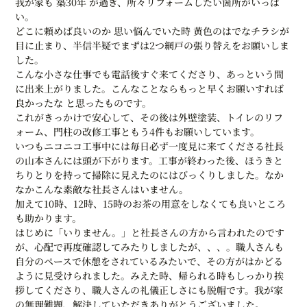
我が家も 築30年 が過ぎ、所々リフォームしたい箇所がいっぱ
い。
どこに頼めば良いのか 思い悩んでいた時 黄色のはでなチラシが
目に止まり、半信半疑でまずは2つ網戸の張り替えをお願いしま
した。
こんな小さな仕事でも電話後すぐ来てくださり、あっという間
に出来上がりました。こんなことならもっと早くお願いすれば
良かったな と思ったものです。
これがきっかけで安心して、その後は外壁塗装、トイレのリフ
ォーム、門柱の改修工事ともう4件もお願いしています。
いつもニコニコ工事中には毎日必ず一度見に来てくださる社長
の山本さんには頭が下がります。工事が終わった後、ほうきと
ちりとりを持って掃除に見えたのにはびっくりしました。なか
なかこんな素敵な社長さんはいません。
加えて10時、12時、15時のお茶の用意をしなくても良いところ
も助かります。
はじめに「いりません。」と社長さんの方から言われたのです
が、心配で再度確認してみたりしましたが、、、。職人さんも
自分のペースで休憩をされているみたいで、その方がはかどる
ように見受けられました。みえた時、帰られる時もしっかり挨
拶してくださり、職人さんの礼儀正しさにも脱帽です。我が家
の無理難題、解決していただきありがとうございました。