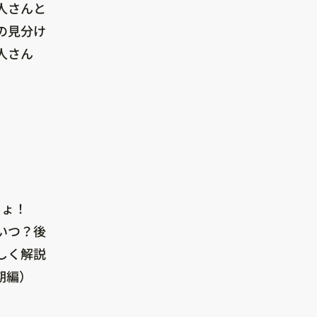
人さんと
の見分け
人さん
しょ！
いつ？後
しく解説
期編）