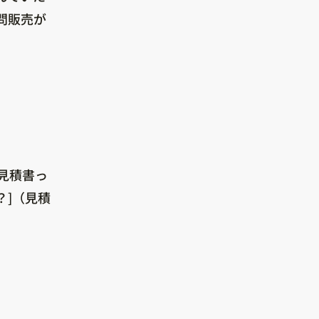
問販売が
見積書っ
？]（見積