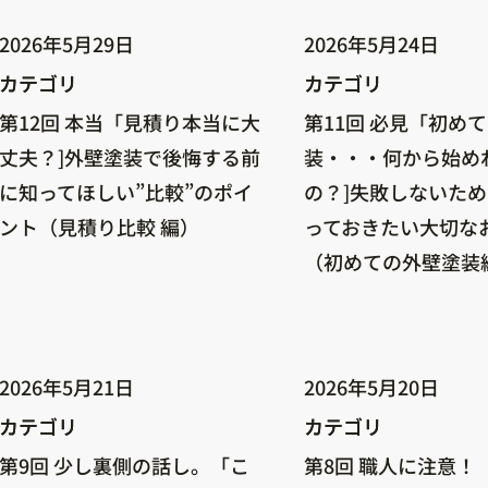
2026年5月29日
2026年5月24日
カテゴリ
カテゴリ
カテゴリ
カテゴリ
第12回 本当「見積り本当に大
第11回 必見「初め
丈夫？]外壁塗装で後悔する前
装・・・何から始め
に知ってほしい”比較”のポイ
の？]失敗しないた
ント（見積り比較 編）
っておきたい大切な
（初めての外壁塗装
2026年5月21日
2026年5月20日
カテゴリ
カテゴリ
カテゴリ
カテゴリ
第9回 少し裏側の話し。「こ
第8回 職人に注意！