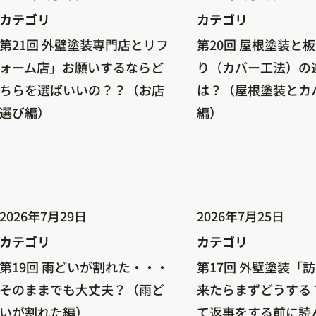
カテゴリ
カテゴリ
カテゴリ
カテゴリ
第21回 外壁塗装専門店とリフ
第20回 屋根塗装と
ォーム店」お願いするならど
り（カバー工法）の
ちらを選ばいいの？？（お店
は？（屋根塗装とカ
選び編）
編）
2026年7月29日
2026年7月25日
カテゴリ
カテゴリ
カテゴリ
カテゴリ
第19回 雨どいが割れた・・・
第17回 外壁塗装「
そのままでも大丈夫？（雨ど
来たらまずどうする
いが割れた編）
て返事をする前に読