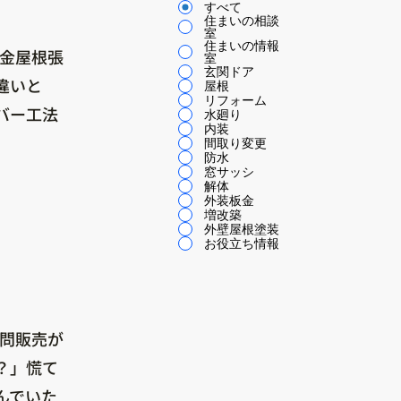
すべて
住まいの相談
室
住まいの情報
板金屋根張
室
玄関ドア
違いと
屋根
リフォーム
バー工法
水廻り
内装
間取り変更
防水
窓サッシ
解体
外装板金
増改築
外壁屋根塗装
お役立ち情報
訪問販売が
？」慌て
んでいた