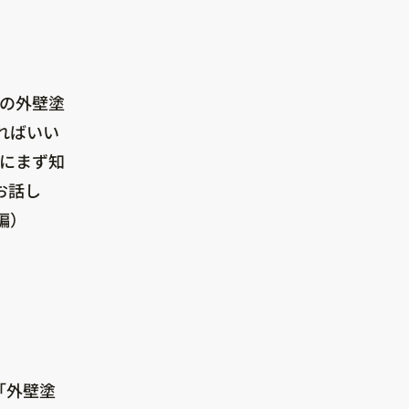
ての外壁塗
ればいい
めにまず知
お話し
編）
「外壁塗